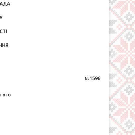
РАДА
У
СТІ
АННЯ
№1596
ютого