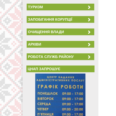
ТУРИЗМ
ЗАПОБІГАННЯ КОРУПЦІЇ
ОЧИЩЕННЯ ВЛАДИ
АРХІВИ
РОБОТА СЛУЖБ РАЙОНУ
ЦНАП ЗАПРОШУЄ