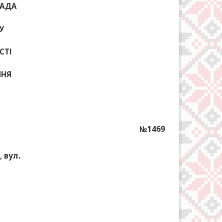
РАДА
У
СТІ
ННЯ
№1469
 вул.