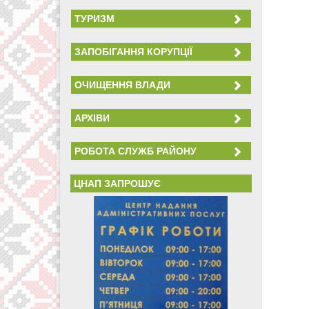
ТУРИЗМ
ЗАПОБІГАННЯ КОРУПЦІЇ
ОЧИЩЕННЯ ВЛАДИ
АРХІВИ
РОБОТА СЛУЖБ РАЙОНУ
ЦНАП ЗАПРОШУЄ