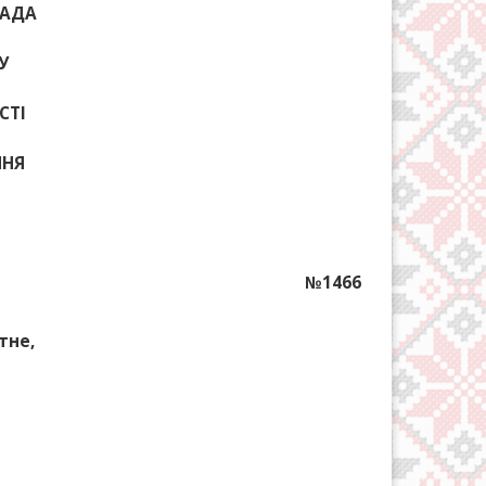
РАДА
У
СТІ
ННЯ
№1466
тне,