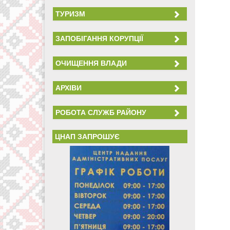
ТУРИЗМ
ЗАПОБІГАННЯ КОРУПЦІЇ
ОЧИЩЕННЯ ВЛАДИ
АРХІВИ
РОБОТА СЛУЖБ РАЙОНУ
ЦНАП ЗАПРОШУЄ