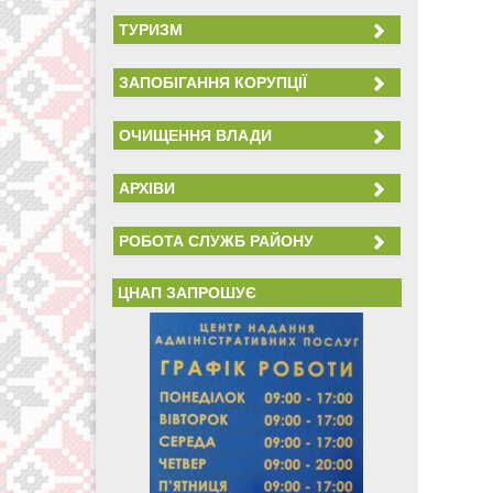
ТУРИЗМ
ЗАПОБІГАННЯ КОРУПЦІЇ
ОЧИЩЕННЯ ВЛАДИ
АРХІВИ
РОБОТА СЛУЖБ РАЙОНУ
ЦНАП ЗАПРОШУЄ