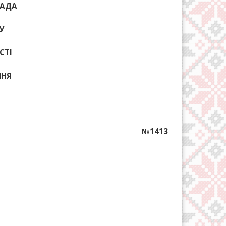
РАДА
У
СТІ
ННЯ
№1413