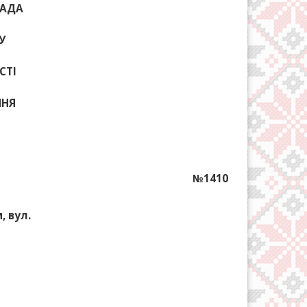
РАДА
У
СТІ
ННЯ
№1410
, вул.