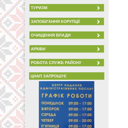
ТУРИЗМ
ЗАПОБІГАННЯ КОРУПЦІЇ
ОЧИЩЕННЯ ВЛАДИ
АРХІВИ
РОБОТА СЛУЖБ РАЙОНУ
ЦНАП ЗАПРОШУЄ