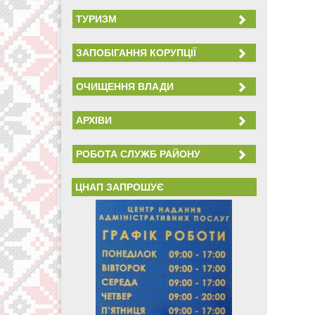
ТУРИЗМ
ЗАПОБІГАННЯ КОРУПЦІЇ
ОЧИЩЕННЯ ВЛАДИ
АРХІВИ
РОБОТА СЛУЖБ РАЙОНУ
ЦНАП ЗАПРОШУЄ