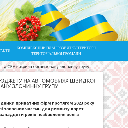
КОМПЛЕКСНИЙ ПЛАН РОЗВИТКУ ТЕРИТОРІЇ
ТАКТИ
ТЕРИТОРІАЛЬНОЇ ГРОМАДИ
 та СБУ викрила організовану злочинну групу
БЮДЖЕТУ НА АВТОМОБІЛЯХ ШВИДКОЇ
ВАНУ ЗЛОЧИННУ ГРУПУ
ядники приватних фірм протягом 2023 року
і запасних частин для ремонту карет
ванадцяти років позбавлення волі з