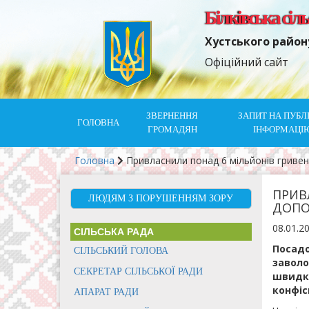
Білківська сіл
Хустського район
Офіційний сайт
ЗВЕРНЕННЯ
ЗАПИТ НА ПУБЛ
ГОЛОВНА
ГРОМАДЯН
ІНФОРМАЦІ
Головна
Привласнили понад 6 мільйонів гриве
ПРИВ
ЛЮДЯМ З ПОРУШЕННЯМ ЗОРУ
ДОПО
08.01.2
СІЛЬСЬКА РАДА
Посадо
СІЛЬСЬКИЙ ГОЛОВА
заволо
СЕКРЕТАР СІЛЬСЬКОЇ РАДИ
швидко
конфіс
АПАРАТ РАДИ