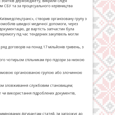
х збитків держбюджету, викрили слідчі
ами СБУ та за процесуального керівництва
«Київмедспецтранс», створив організовану групу з
мобілів швидкої медичної допомоги, через
документацію, де вартість запчастин була
 перемогу під час тендерних закупівель могли
ряд договорів на понад 17 мільйонів гривень, з
його чотирьом спільникам про підозри за низкою
ю змовою організованою групою або злочинною
ляхом зловживання службовим становищем;
бут чи використання підроблених документів,
римінованих фігурантам статей, їм загрожує до