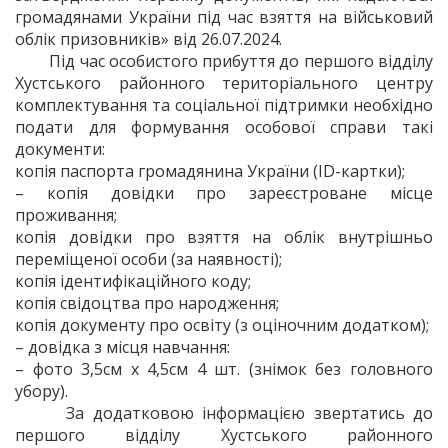
громадянами України під час взяття на військовий
облік призовників» від 26.07.2024.
Під час особистого прибуття до першого відділу
Хустського районного територіального центру
комплектування та соціальної підтримки необхідно
подати для формування особової справи такі
документи:
копія паспорта громадянина України (ID-картки);
– копія довідки про зареєстроване місце
проживання;
копія довідки про взяття на облік внутрішньо
переміщеної особи (за наявності);
копія ідентифікаційного коду;
копія свідоцтва про народження;
копія документу про освіту (з оціночним додатком);
– довідка з місця навчання:
– фото 3,5см х 4,5см 4 шт. (знімок без головного
убору).
За додатковою інформацією звертатись до
першого відділу Хустського районного