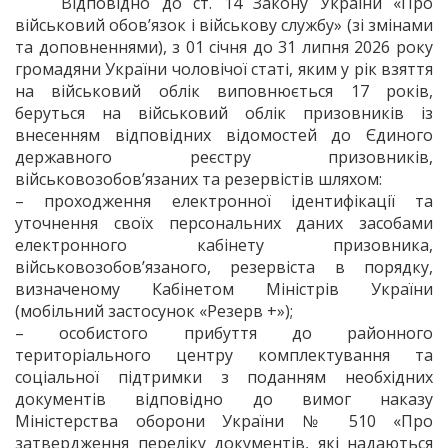
Відповідно до ст. 14 Закону України «Про
військовий обов’язок і військову службу» (зі змінами
та доповненнями), з 01 січня до 31 липня 2026 року
громадяни України чоловічої статі, яким у рік взяття
на військовий облік виповнюється 17 років,
беруться на військовий облік призовників із
внесенням відповідних відомостей до Єдиного
державного реєстру призовників,
військовозобов’язаних та резервістів шляхом:
– проходження електронної ідентифікації та
уточнення своїх персональних даних засобами
електронного кабінету призовника,
військовозобов’язаного, резервіста в порядку,
визначеному Кабінетом Міністрів України
(мобільний застосунок «Резерв +»);
– особистого прибуття до районного
територіального центру комплектування та
соціальної підтримки з поданням необхідних
документів відповідно до вимог наказу
Міністерства оборони України № 510 «Про
затвердження переліку документів, які надаються