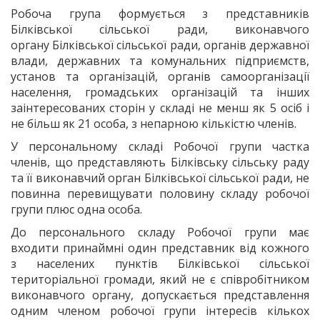
Робоча група формується з представників
Білківської сільської ради, виконавчого
органу Білківської сільської ради, органів державної
влади, державних та комунальних підприємств,
установ та організацій, органів самоорганізації
населення, громадських організацій та інших
заінтересованих сторін у складі не менш як 5 осіб і
не більш як 21 особа, з непарною кількістю членів.
У персональному складі Робочої групи частка
членів, що представляють Білківську сільську раду
та її виконавчий орган Білківської сільської ради, не
повинна перевищувати половину складу робочої
групи плюс одна особа.
До персонального складу Робочої групи має
входити принаймні один представник від кожного
з населених пунктів Білківської сільської
територіальної громади, який не є співробітником
виконавчого органу, допускається представлення
одним членом робочої групи інтересів кількох