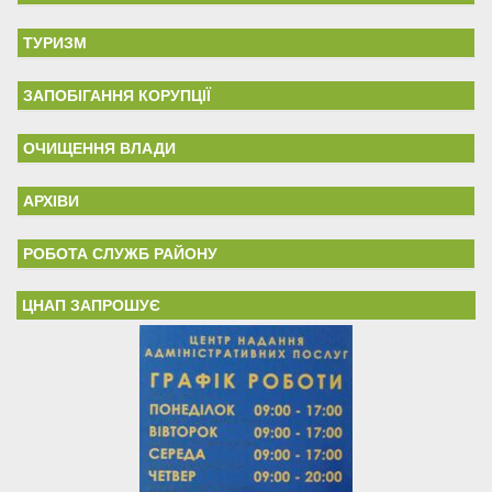
ТУРИЗМ
ЗАПОБІГАННЯ КОРУПЦІЇ
ОЧИЩЕННЯ ВЛАДИ
АРХІВИ
РОБОТА СЛУЖБ РАЙОНУ
ЦНАП ЗАПРОШУЄ