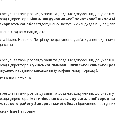
а результатами розгляду заяв та доданих документів, до участі у
осади директора
Білки-
Зовдуновицької
початкової школи
Б
акарпатської області
допущено наступних кандидатів (у алфаві
ущено жодного кандидата
та Кізляк Наталію Петрівну не допущено у зв’язку з неподанням 
авства.
а результатами розгляду заяв та доданих документів, до участі у
осади директора
Луківської
гімназії
Білківської сільської р
опущено наступних кандидатів (у алфавітному порядку):
ях Ганна Петрівна
а результатами розгляду заяв та доданих документів, до участі у
осади директора
Імстичівського
закладу загальної середньо
устського району Закарпатської області
допущено наступних 
ейкан Іван Петрович