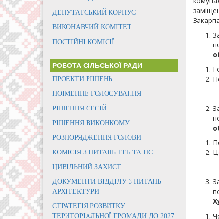
комунал
заміщен
ДЕПУТАТСЬКИЙ КОРПУС
Закарпа
ВИКОНАВЧИЙ КОМІТЕТ
З
ПОСТІЙНІ КОМІСІЇ
п
о
РОБОТА СІЛЬСЬКОЇ РАДИ
Г
П
ПРОЕКТИ РІШЕНЬ
ПОІМЕННЕ ГОЛОСУВАННЯ
З
РІШЕННЯ СЕСІЙ
п
РІШЕННЯ ВИКОНКОМУ
о
РОЗПОРЯДЖЕННЯ ГОЛОВИ
П
Ц
КОМІСІЯ З ПИТАНЬ ТЕБ ТА НС
ЦИВІЛЬНИЙ ЗАХИСТ
З
ДОКУМЕНТИ ВІДДІЛУ З ПИТАНЬ
п
АРХІТЕКТУРИ
Х
СТРАТЕГІЯ РОЗВИТКУ
Ч
ТЕРИТОРІАЛЬНОЇ ГРОМАДИ ДО 2027