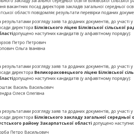
ьного закладу загальної середньої освіти Білківської сільської р
ня вакантних посад директорів закладів загальної середньої осві
тської області повідомляє результати перевірки поданих докуме
а результатами розгляду заяв та доданих документів, до участі у
осади директора
Білківського ліцею Білківської сільської р
бласті
допущено наступних кандидатів (у алфавітному порядку):
орзов Петро Петрович
опович Ольга Іванівна
а результатами розгляду заяв та доданих документів, до участі у
осади директора
Великораковецького
ліцею Білківської сіл
бласті
допущено наступних кандидатів (у алфавітному порядку):
оштак Василь Васильович
ендра Олеся Олегівна
а результатами розгляду заяв та доданих документів, до участі у
осади директора
Білківського закладу загальної середньої 
устського району Закарпатської області
допущено наступних
орба Петро Васильович