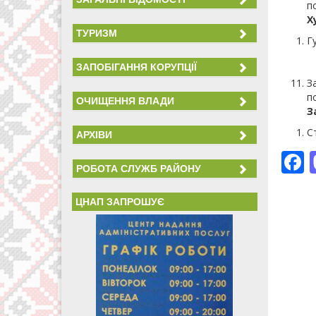
п
Х
ТУРИЗМ
Г
ЗАПОБІГАННЯ КОРУПЦІЇ
З
п
ОЧИЩЕННЯ ВЛАДИ
З
С
АРХІВИ
РОБОТА СЛУЖБ РАЙОНУ
ЦНАП ЗАПРОШУЄ