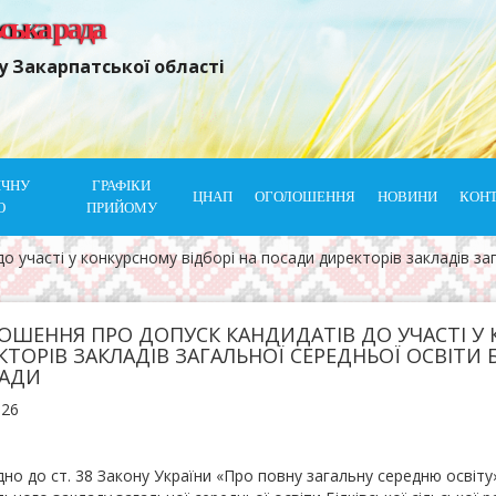
ьська рада
у Закарпатської області
ІЧНУ
ГРАФІКИ
ЦНАП
ОГОЛОШЕННЯ
НОВИНИ
КОН
Ю
ПРИЙОМУ
участі у конкурсному відборі на посади директорів закладів зага
ОШЕННЯ ПРО ДОПУСК КАНДИДАТІВ ДО УЧАСТІ У 
ТОРІВ ЗАКЛАДІВ ЗАГАЛЬНОЇ СЕРЕДНЬОЇ ОСВІТИ 
АДИ
026
дно до ст. 38 Закону України «Про повну загальну середню освіт