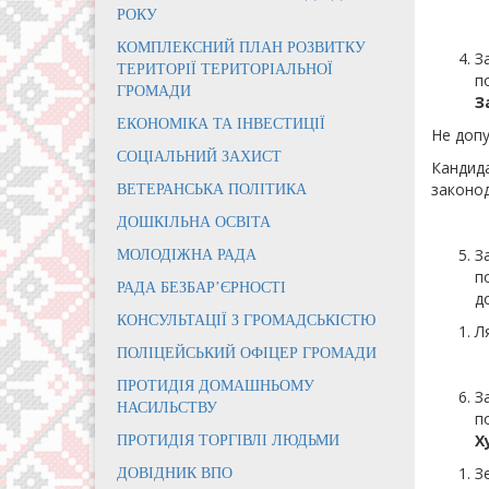
РОКУ
КОМПЛЕКСНИЙ ПЛАН РОЗВИТКУ
З
ТЕРИТОРІЇ ТЕРИТОРІАЛЬНОЇ
п
ГРОМАДИ
З
ЕКОНОМІКА ТА ІНВЕСТИЦІЇ
Не доп
СОЦІАЛЬНИЙ ЗАХИСТ
Кандида
законод
ВЕТЕРАНСЬКА ПОЛІТИКА
ДОШКІЛЬНА ОСВІТА
З
МОЛОДІЖНА РАДА
п
РАДА БЕЗБАР’ЄРНОСТІ
д
КОНСУЛЬТАЦІЇ З ГРОМАДСЬКІСТЮ
Л
ПОЛІЦЕЙСЬКИЙ ОФІЦЕР ГРОМАДИ
ПРОТИДІЯ ДОМАШНЬОМУ
З
НАСИЛЬСТВУ
п
Х
ПРОТИДІЯ ТОРГІВЛІ ЛЮДЬМИ
З
ДОВІДНИК ВПО