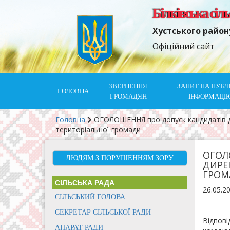
Білківська сіл
Хустського район
Офіційний сайт
ЗВЕРНЕННЯ
ЗАПИТ НА ПУБЛ
ГОЛОВНА
ГРОМАДЯН
ІНФОРМАЦІ
Головна
ОГОЛОШЕННЯ про допуск кандидатів до 
територіальної громади
ОГОЛ
ЛЮДЯМ З ПОРУШЕННЯМ ЗОРУ
ДИРЕК
ГРОМ
СІЛЬСЬКА РАДА
26.05.2
СІЛЬСЬКИЙ ГОЛОВА
СЕКРЕТАР СІЛЬСЬКОЇ РАДИ
Відпові
АПАРАТ РАДИ