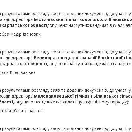
а результатами розгляду заяв та доданих документів, до участі у
осади директора
Імстичівської
початкової школи
Білківсько
акарпатської області
допущено наступних кандидатів (у алфаві
обра Федір Іванович
а результатами розгляду заяв та доданих документів, до участі у
осади директора
Великораковецької
гімназії
Білківської сіл
акарпатської області
допущено наступних кандидатів (у алфаві
оляк Віра Іванівна
а результатами розгляду заяв та доданих документів, до участі у
осади директора
Малораковецької
гімназії
Білківської сіль
бласті
допущено наступних кандидатів (у алфавітному порядку):
нтолик Ольга Іванівна
а результатами розгляду заяв та доданих документів, до участі у