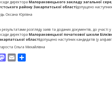
осади директора
Малораковецького
закладу загальної сере
устського району Закарпатської області
допущено наступних 
удь Оксана Юріївна
а результатами розгляду заяв та доданих документів, до участі у
осади директора
Малораковецької
початкової школи
Білків
акарпатської області
допущено наступних кандидатів (у алфаві
тароста Ольга Михайлівна
Facebook
Mastodon
Email
Поділитися