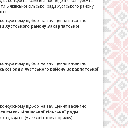
ади, конкурсна комісія з проведення конкурсу на
ти Білківської сільської ради Хустського району
нтів.
 конкурсному відборі на заміщення вакантної
ади Хустського району Закарпатської
 конкурсному відборі на заміщення вакантної
ьської ради Хустського району Закарпатської
 конкурсному відборі на заміщення вакантної
освіти №2
Білківської сільської ради
 кандидатів (у алфавітному порядку):