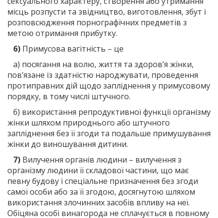
сексуального характеру, створення або утримання
місць розпусти та звідництво, виготовлення, збут і
розповсюдження порнографічних предметів з
метою отримання прибутку.
6)
Примусова вагітність – це
а) посягання на волю, життя та здоров’я жінки,
пов’язане із здатністю народжувати, проведення
протиправних дій щодо запліднення у примусовому
порядку, в тому числі штучного.
б) використання репродуктивної функції організму
жінки шляхом природнього або штучного
запліднення без її згоди та подальше примушування
жінки до виношування дитини.
7)
Вилучення органів людини – вилучення з
організму людини її складової частини, що має
певну будову і спеціальне призначення без згоди
самої особи або за її згодою, досягнутою шляхом
використання злочинних засобів впливу на неї.
Обіцяна особі винагорода не сплачується в повному