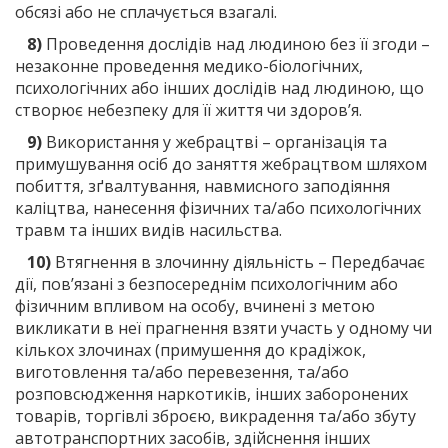
обсязі або не сплачується взагалі.
8)
Проведення дослідів над людиною без її згоди –
незаконне проведення медико-біологічних,
психологічних або інших дослідів над людиною, що
створює небезпеку для її життя чи здоров’я.
9)
Використання у жебрацтві – організація та
примушування осіб до заняття жебрацтвом шляхом
побиття, зґвалтування, навмисного заподіяння
каліцтва, нанесення фізичних та/або психологічних
травм та інших видів насильства.
10)
Втягнення в злочинну діяльність – Передбачає
дії, пов’язані з безпосереднім психологічним або
фізичним впливом на особу, вчинені з метою
викликати в неї прагнення взяти участь у одному чи
кількох злочинах (примушення до крадіжок,
виготовлення та/або перевезення, та/або
розповсюдження наркотиків, інших заборонених
товарів, торгівлі зброєю, викрадення та/або збуту
автотранспортних засобів, здійснення інших