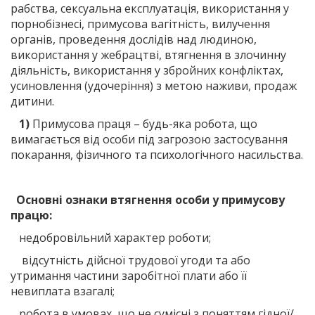
рабства, сексуальна експлуатація, використання у
порнобізнесі, примусова вагітність, вилучення
органів, проведення дослідів над людиною,
використання у жебрацтві, втягнення в злочинну
діяльність, використання у збройних конфліктах,
усиновлення (удочеріння) з метою наживи, продаж
дитини.
1)
Примусова праця – будь-яка робота, що
вимагається від особи під загрозою застосування
покарання, фізичного та психологічного насильства.
Основні ознаки втягнення особи у примусову
працю:
недобровільний характер роботи;
відсутність дійсної трудової угоди та або
утримання частини заробітної плати або її
невиплата взагалі;
робота в умовах, що не сумісні з поняттям гідної/