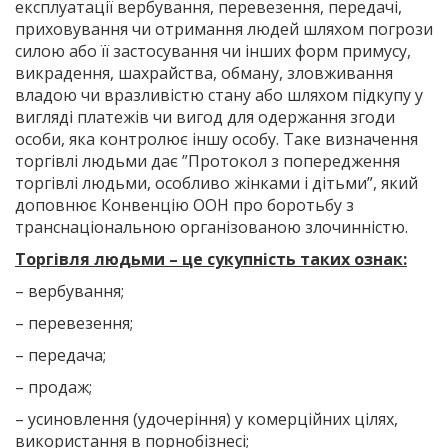
експлуатації вербування, перевезення, передачі,
приховування чи отримання людей шляхом погрози
силою або її застосування чи інших форм примусу,
викрадення, шахрайства, обману, зловживання
владою чи вразливістю стану або шляхом підкупу у
вигляді платежів чи вигод для одержання згоди
особи, яка контролює іншу особу. Таке визначення
торгівлі людьми дає ”Протокол з попередження
торгівлі людьми, особливо жінками і дітьми”, який
доповнює Конвенцію ООН про боротьбу з
транснаціональною організованою злочинністю.
Торгівля людьми – це сукупність таких ознак:
– вербування;
– перевезення;
– передача;
– продаж;
– усиновлення (удочеріння) у комерційних цілях,
використання в порнобізнесі;