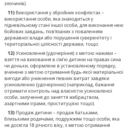
злочинів).
11)
Використання у збройних конфліктах –
використання особи, яка знаходиться у
підневільному стані іншої особи, для виконання нею
бойових завдань, пов’язаних з поваленням
державної влади або порушення суверенітету і
територіальної цілісності держави, тощо.
12)
Усиновлення (удочеріння) з метою наживи –
взяття на виховання в сім’ю дитини на правах сина
чи доньки, оформлене в установленому порядку,
вчинене з метою отримання будь-якої матеріальної
вигоди або уникнення певних витрат завдяки
усиновленню (удочерінню) (наприклад, бажання
отримати контроль над власністю усиновленої
особи, залучення до заняття жебрацтвом,
азартними іграми, проституцією тощо).
13)
Продаж дитини – продаж батьками,
близькими родичами, подружжям тощо особи, яка
не досягла 18 річного віку, з метою отримання