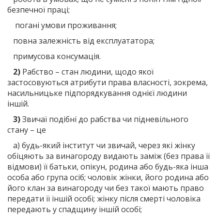
безпечної праці;
погані умови проживання;
повна залежність від експлуататора;
примусова консумація.
2)
Рабство – стан людини, щодо якої
застосовуються атрибути права власності, зокрема,
насильницьке підпорядкування однієї людини
іншій.
3)
Звичаї подібні до рабства чи підневільного
стану – це
а) будь-який інститут чи звичай, через які жінку
обіцяють за винагороду видають заміж (без права її
відмови) її батьки, опікун, родина або будь-яка інша
особа або група осіб; чоловік жінки, його родина або
його клан за винагороду чи без такої мають право
передати її іншій особі; жінку після смерті чоловіка
передають у спадщину іншій особі;