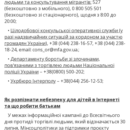
людьми та консультування мігрантів:
527
(безкоштовно з мобільного), 0 800 505 501
(безкоштовно зі стаціонарного), щодня з 8:00 до
20:00;
•
Цілодобової консульської оперативної служби (у
разі надзвичайних ситуацій за кордоном за участю
громадян України
), +38 (044) 238-16-57, +38 (044) 238-
18-24, email: cons_or@mfa.gov.ua.;
•
Департаменту боротьби зі злочинами,
пов‘язаними з торгівлею людьми Національної
поліції України
– +38(0800) 500-202;
•
Укрбюро Інтерполу
– +38(044) 256-12-53;
Як розпізнати небезпеку для дітей в Інтернеті
та що робити батькам
У межах інформаційної кампанії до Всесвітнього
дня протидії торгівлі людьми, який відзначається 30
липня, Мінсоцполітики за підтримки проєкту