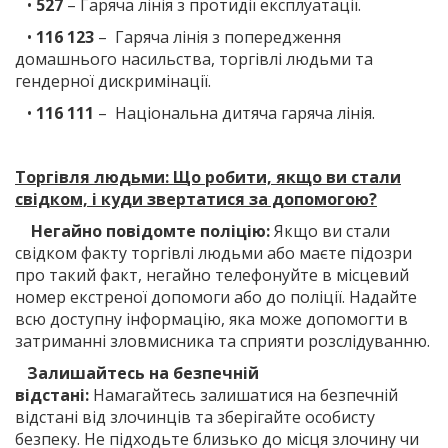
•
527
– Гаряча лінія з протидії експлуатації.
•
116 123
– Гаряча лінія з попередження
домашнього насильства, торгівлі людьми та
гендерної дискримінації.
•
116 111
– Національна дитяча гаряча лінія.
Торгівля людьми: Що робити, якщо ви стали
свідком, і куди звертатися за допомогою?
Негайно повідомте поліцію:
Якщо ви стали
свідком факту торгівлі людьми або маєте підозри
про такий факт, негайно телефонуйте в місцевий
номер екстреної допомоги або до поліції. Надайте
всю доступну інформацію, яка може допомогти в
затриманні зловмисника та сприяти розслідуванню.
Залишайтесь на безпечній
відстані:
Намагайтесь залишатися на безпечній
відстані від злочинців та зберігайте особисту
безпеку. Не підходьте близько до місця злочину чи