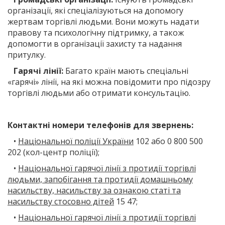
організації, які спеціалізуються на допомогу
жертвам торгівлі людьми. Вони можуть надати
правову та психологічну підтримку, а також
допомогти в організації захисту та надання
притулку.
Гарячі лінії:
Багато країн мають спеціальні
«гарячі» лінії, на які можна повідомити про підозру
торгівлі людьми або отримати консультацію.
Контактні номери телефонів для звернень:
•
Національної поліції України
102 або 0 800 500
202 (кол-центр поліції);
•
Національної гарячої лінії з протидії торгівлі
людьми, запобігання та протидії домашньому
насильству, насильству за ознакою статі та
насильству стосовно дітей
15 47;
•
Національної гарячої лінії з протидії торгівлі