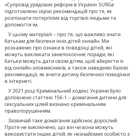
«Супровід урядових реформ в Україні» SURGe
підготовлено серію рекомендацій про те, як
розпізнати потерпілих від торгівлі людьми та
допомогти їм.
У цьому матеріалі – про те, що важливо знати
батькам для безпеки їхніх дітей онлайн. Ми
розкажемо про ознаки в поведінці дітей, які
можуть викликати занепокоєння; поради, які
батьки можуть дати своїм дітям, щоб вберегти їх
від онлайн-зловмисників; а також наведемо базові
рекомендації, як вчити дитину безпечної поведінки
в інтернеті.
У 2021 році Кримінальний кодекс України було
доповнено статтею 156-1 – домагання дитини для
сексуальних цілей визнано кримінальним
правопорушенням.
Зазвичай таке домагання здійснює дорослий.
Проте не виключено, що він чи вона можуть
використати інших дітей, як незнайомих особисто з