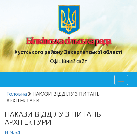
Білківська сільська рада
Хустського району Закарпатської області
Офіційний сайт
Toggl
naviga
Головна
НАКАЗИ ВІДДІЛУ З ПИТАНЬ
АРХІТЕКТУРИ
НАКАЗИ ВІДДІЛУ З ПИТАНЬ
АРХІТЕКТУРИ
Н №54