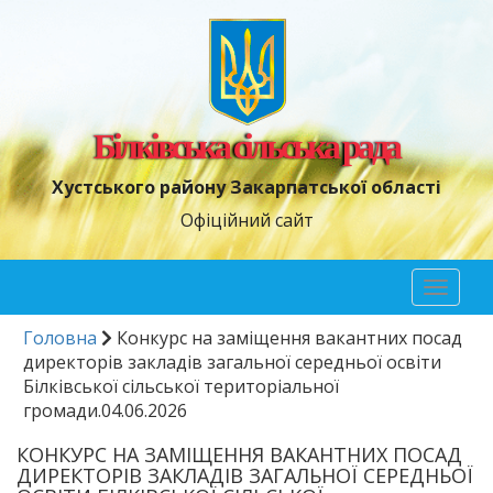
Білківська сільська рада
Хустського району Закарпатської області
Офіційний сайт
Toggl
naviga
Головна
Конкурс на заміщення вакантних посад
директорів закладів загальної середньої освіти
Білківської сільської територіальної
громади.04.06.2026
КОНКУРС НА ЗАМІЩЕННЯ ВАКАНТНИХ ПОСАД
ДИРЕКТОРІВ ЗАКЛАДІВ ЗАГАЛЬНОЇ СЕРЕДНЬОЇ