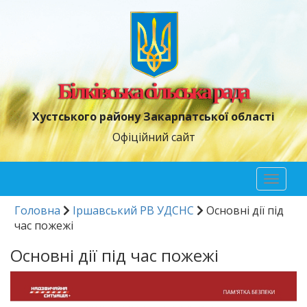
Білківська сільська рада
Хустського району Закарпатської області
Офіційний сайт
Toggl
naviga
Головна
Іршавський РВ УДСНС
Основні дії під
час пожежі
Основні дії під час пожежі