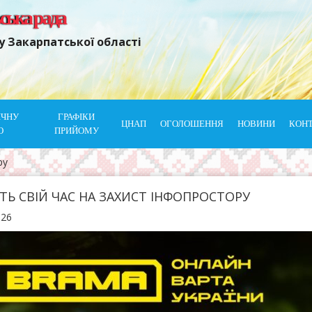
ьська рада
у Закарпатської області
ІЧНУ
ГРАФІКИ
ЦНАП
ОГОЛОШЕННЯ
НОВИНИ
КОН
Ю
ПРИЙОМУ
ру
ТЬ СВІЙ ЧАС НА ЗАХИСТ ІНФОПРОСТОРУ
026