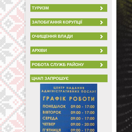
ТУРИЗМ
ЗАПОБІГАННЯ КОРУПЦІЇ
ОЧИЩЕННЯ ВЛАДИ
АРХІВИ
РОБОТА СЛУЖБ РАЙОНУ
ЦНАП ЗАПРОШУЄ