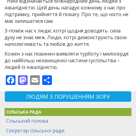
Нині відзначається Міжнародний день людей з
інвалідністю. Цей день нагадує кожному з нас про
підтримку, прийняття й повагу. Про те, що ніхто не
має залишатися сам.
З-поміж нас є люди, котрі щодня доводять: сила
духу не знає меж. Люди, котрі демонструють свою
наполегливість та любов до життя.
Кожен з нас повинен виявляти турботу і милосердя
до найбільш незахищеної частини суспільства –
людей із інвалідністю.
Facebook
Mastodon
Email
Поділитися
ЛЮДЯМ З ПОРУШЕННЯМ ЗОРУ
СІЛЬСЬКА РАДА
Сільський голова
Секретар сільської ради