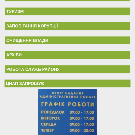
ТУРИЗМ
ЗАПОБІГАННЯ КОРУПЦІЇ
ОЧИЩЕННЯ ВЛАДИ
АРХІВИ
РОБОТА СЛУЖБ РАЙОНУ
ЦНАП ЗАПРОШУЄ