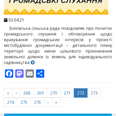
02.04.21
Білківська сільська рада повідомляє про початок
громадського слухання і обговорення щодо
врахування громадських інтересів у проекті
містобудівної документації – детального плану
території щодо зміни цільового призначення
земельної ділянки із земель для індивідуального
садівництва
Facebook
Mastodon
Email
Поділитися
(current)
«
‹
268
269
270
271
272
273
274
275
276
›
»