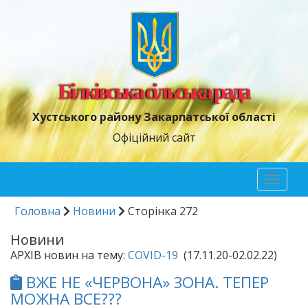
Білківська сільська рада
Хустського району Закарпатської області
Офіційний сайт
Toggl
naviga
Головна
Новини
Сторінка 272
Новини
АРХІВ новин на тему:
COVID-19
(17.11.20-02.02.22)
ВЖЕ НЕ «ЧЕРВОНА» ЗОНА. ТЕПЕР
МОЖНА ВСЕ???