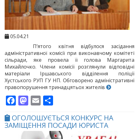
05.04.21
П’ятого квітня відбулося засідання
адміністративної комісії при виконавчому комітеті
сільради, яке провела її голова Маргарита
Михайлочко. Члени комісії розглянули відповідні
матеріали Іршавського відділення поліції
Хустського РУП ГУ НП. Обговорено адміністративні
правопорушення тринадцятьох жителів
Facebook
Mastodon
Email
Поділитися
ОГОЛОШУЄТЬСЯ КОНКУРС НА
ЗАМІЩЕННЯ ПОСАДИ ЮРИСТА