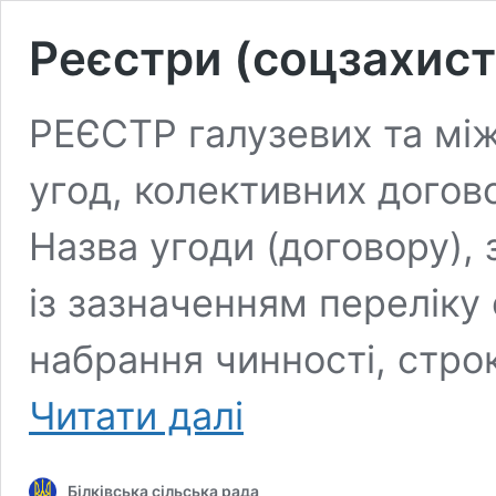
Реєстри (соцзахист
РЕЄСТР галузевих та між
угод, колективних догово
Назва угоди (договору), з
із зазначенням переліку 
набрання чинності, строк
Реєстри
Читати далі
(соцзахист)
Білківська сільська рада